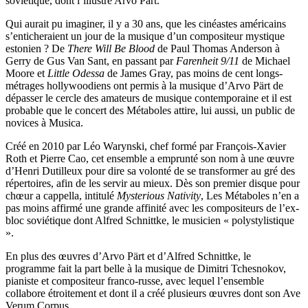
soviétique, dont l’illustre Arvo Pärt.
Qui aurait pu imaginer, il y a 30 ans, que les cinéastes américains
s’enticheraient un jour de la musique d’un compositeur mystique
estonien ? De
There Will Be Blood
de Paul Thomas Anderson à
Gerry de Gus Van Sant, en passant par
Farenheit 9/11
de Michael
Moore et
Little Odessa
de James Gray, pas moins de cent longs-
métrages hollywoodiens ont permis à la musique d’Arvo Pärt de
dépasser le cercle des amateurs de musique contemporaine et il est
probable que le concert des Métaboles attire, lui aussi, un public de
novices à Musica.
Créé en 2010 par Léo Warynski, chef formé par François-Xavier
Roth et Pierre Cao, cet ensemble a emprunté son nom à une œuvre
d’Henri Dutilleux pour dire sa volonté de se transformer au gré des
répertoires, afin de les servir au mieux. Dès son premier disque pour
chœur a cappella, intitulé
Mysterious Nativity
, Les Métaboles n’en a
pas moins affirmé une grande affinité avec les compositeurs de l’ex-
bloc soviétique dont Alfred Schnittke, le musicien « polystylistique
».
En plus des œuvres d’Arvo Pärt et d’Alfred Schnittke, le
programme fait la part belle à la musique de Dimitri Tchesnokov,
pianiste et compositeur franco-russe, avec lequel l’ensemble
collabore étroitement et dont il a créé plusieurs œuvres dont son Ave
Verum Corpus.