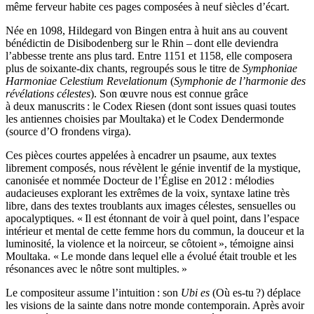
même ferveur habite ces pages composées à neuf siècles d’écart.
Née en 1098, Hildegard von Bingen entra à huit ans au couvent
bénédictin de Disibodenberg sur le Rhin – dont elle deviendra
l’abbesse trente ans plus tard. Entre 1151 et 1158, elle composera
plus de soixante-dix chants, regroupés sous le titre de
Symphoniae
Harmoniae Celestium Revelationum
(
Symphonie de l’harmonie des
révélations célestes
). Son œuvre nous est connue grâce
à deux manuscrits : le Codex Riesen (dont sont issues quasi toutes
les antiennes choisies par Moultaka) et le Codex Dendermonde
(source d’O frondens virga).
Ces pièces courtes appelées à encadrer un psaume, aux textes
librement composés, nous révèlent le génie inventif de la mystique,
canonisée et nommée Docteur de l’Église en 2012 : mélodies
audacieuses explorant les extrêmes de la voix, syntaxe latine très
libre, dans des textes troublants aux images célestes, sensuelles ou
apocalyptiques. « Il est étonnant de voir à quel point, dans l’espace
intérieur et mental de cette femme hors du commun, la douceur et la
luminosité, la violence et la noirceur, se côtoient », témoigne ainsi
Moultaka. « Le monde dans lequel elle a évolué était trouble et les
résonances avec le nôtre sont multiples. »
Le compositeur assume l’intuition : son
Ubi es
(Où es-tu ?) déplace
les visions de la sainte dans notre monde contemporain. Après avoir