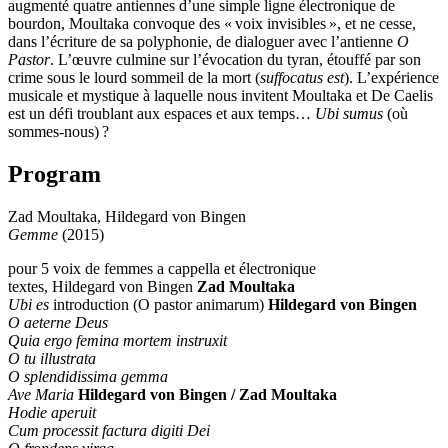
augmenté quatre antiennes d’une simple ligne électronique de
bourdon, Moultaka convoque des « voix invisibles », et ne cesse,
dans l’écriture de sa polyphonie, de dialoguer avec l’antienne
O
Pastor
. L’œuvre culmine sur l’évocation du tyran, étouffé par son
crime sous le lourd sommeil de la mort (
suffocatus est
). L’expérience
musicale et mystique à laquelle nous invitent Moultaka et De Caelis
est un défi troublant aux espaces et aux temps…
Ubi sumus
(où
sommes-nous) ?
Program
Zad Moultaka, Hildegard von Bingen
Gemme
(2015)
pour 5 voix de femmes a cappella et électronique
textes, Hildegard von Bingen
Zad Moultaka
Ubi es
introduction (O pastor animarum)
Hildegard von Bingen
O aeterne Deus
Quia ergo femina mortem instruxit
O tu illustrata
O splendidissima gemma
Ave Maria
Hildegard von Bingen / Zad Moultaka
Hodie aperuit
Cum processit factura digiti Dei