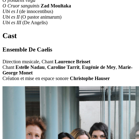
O frondens virga
O Cruor sanguinis
Zad Moultaka
Ubi es I
(de innocentibus)
Ubi es II
(O pastor animarum)
Ubi es III
(De Angelis)
Cast
Ensemble De Caelis
Direction musicale, Chant
Laurence Brisset
Chant
Estelle Nadau
,
Caroline Tarrit
,
Eugénie de Mey
,
Marie-
George Monet
Création et mise en espace sonore
Christophe Hauser