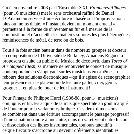
Créé en novembre 2008 par l’Ensemble XXI,
Frontières-Alliages
(pour 16 musiciens) met le sens orchestral raffiné de Daniel
D’Adamo au service d’une écriture ici basée sur l’improvisation :
plus ou moins dilaté, « l’instant devient un moment crucial »,
permettant à la forme de s’inventer au fur et à mesure de la
composition et d’accueillir les matières sonores les plus hétérogènes,
réminiscences de métal, de terre ou de bois.
Tout à la fois ancien batteur dans de nombreux groupes et docteur
en composition de l’Université de Berkeley, Amadeus Regucera
proposera ensuite au public de Musica de découvrir, dans
Torso of
Air|Stapled Flesh
, sa manière de renouveler le concert de musique
contemporaine en s’appuyant sur les musiciens eux-mêmes, à
rebours des solutions électroniques – qu’il s’agisse de scénographier
leur présence sur le plateau ou de les faire parler, crier, gémir,
grogner… en plus de jouer de leur instrument !
Pour l’image de Philippe Hurel (1986-88, pour 14 musiciens)
conjugue, enfin, les acquis de la musique spectrale au goût marqué
de l’auteur pour la variation rythmique. Ces deux dimensions
se combinent dans une écriture accompagnant le passage progressif
d’une situation sonore à une autre, dans un va-et-vient entre fusion
et dissociation des lignes instrumentales, toujours attentif à
ce que l’écoute s’accroche au devenir d’éléments identifiables.