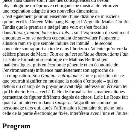
pièce ainsi dilatée sont l’une des conséquences du besoin
physiologique qu’éprouve cet organisme musical de retrouver
une respiration adaptée à ses nouvelles dimensions.
C’est également pour un ensemble d’une dizaine de musiciens
qu’ont écrit le Coréen Minchang Kang et l’Argentin Matías Couriel.
Tandis que le premier a intégré une voix et s’est focalisé
dans
Amour, amour, lance tes traits…
sur l’expression du sentiment
amoureux – on se gardera cependant de surévaluer l’apparente
allusion ramiste que semble induire cet intitulé –, le second
concentre son rapport au texte dans l’horizon d’attente qu’ouvre la
célèbre phrase de Marx :
Tout ce qui est solide se dissout dans l’air.
La solide formation scientifique de Mathias Berthod (en
mathématiques, puis en économie générale et en économie de
l’environnement) influence manifestement son approche de
la composition. Son
Quatuor entropique
est une projection de ce
que pourrait signifier en musique la notion d’entropie – qui en
dehors du champ de la physique avait déjà intéressé un écrivain tel
qu’Umberto Eco –, ceci à l’aide de formalisations mathématiques
permettant de figurer différents degrés de chaos. Loïc Le Roux fait
quant à lui intervenir dans
Transferts
l’algorithmie comme un
personnage tiers qui, après l’affirmation identitaire du piano puis
celle de la partie électronique fixée, interférera avec l’une et l’autre.
Program