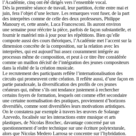
l’Académie, cinq ont été dirigés vers l’ensemble vocal.
Dès la première séance de travail, leur partition, écrite entre mai et
juin, fera l’objet d’une lecture. Les remarques vont fuser, de la part
des interprètes comme de celle des deux professeurs, Philippe
Manoury et, cette année, Luca Francesconi. Ils auront environ
une semaine pour réécrire la pièce, parfois de façon substantielle, et
fournir le matériel mis à jour pour les répétitions. Bien qu’elle
comporte aussi des cours théoriques, l’Académie met l’accent sur la
dimension concrète de la composition, sur la relation avec les
interprètes, qui est aujourd’hui assez couramment intégrée au
processus même de composition, et peut à ce titre être considérée
comme un maillon décisif de l’intégration des jeunes compositeurs
dans la réalité de la création musicale.
Le recrutement des participants reflète l’internationalisation des
circuits qui promeuvent cette création. Il reflète aussi, d’une façon en
partie paradoxale, la diversification des profils de ces jeunes
créateurs qui, même s’ils ont tendance justement à rechercher
certains foyers de formation, lesquels ont comme effet secondaire
une certaine normalisation des pratiques, proviennent d’horizons
diversifiés, comme sont diversifiées leurs motivations artistiques.
On le constatera par exemple à travers les œuvres de Solange
Azevedo, focalisée sur les interactions entre musique et arts
plastiques, de Nicolas Brochec, davantage concerné par un
questionnement d’ordre technique sur une écriture polytexturale,
alors que Nicolas Medero Larrosa se concentre sur l’hybridation.