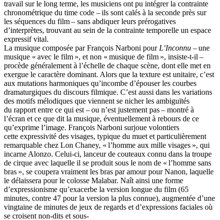
travail sur le long terme, les musiciens ont pu intégrer la contrainte
chronométrique du time code – ils sont calés à la seconde près sur
les séquences du film – sans abdiquer leurs prérogatives
d’interprètes, trouvant au sein de la contrainte temporelle un espace
expressif vital.
La musique composée par François Narboni pour
L’Inconnu
– une
musique « avec le film », et non « musique de film », insiste-t-il –
procède généralement à l’échelle de chaque scène, dont elle met en
exergue le caractère dominant. Alors que la texture est unitaire, c’est
aux mutations harmoniques qu’incombe d’épouser les courbes
dramaturgiques du discours filmique. C’est aussi dans les variations
des motifs mélodiques que viennent se nicher les ambiguïtés
du rapport entre ce qui est – ou n’est justement pas – montré à
l’écran et ce que dit la musique, éventuellement à rebours de ce
qu’exprime l’image. François Narboni surjoue volontiers
cette expressivité des visages, typique du muet et particulièrement
remarquable chez Lon Chaney, « l’homme aux mille visages », qui
incarne Alonzo. Celui-ci, lanceur de couteaux connu dans la troupe
de cirque avec laquelle il se produit sous le nom de « l’homme sans
bras », se coupera vraiment les bras par amour pour Nanon, laquelle
le délaissera pour le colosse Malabar. Naît ainsi une forme
d’expressionisme qu’exacerbe la version longue du film (65
minutes, contre 47 pour la version la plus connue), augmentée d’une
vingtaine de minutes de jeux de regards et d’expressions faciales où
se croisent non-dits et sous-