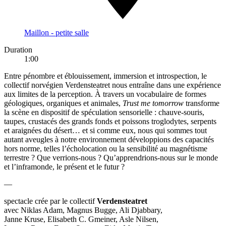
Maillon - petite salle
Duration
1:00
Entre pénombre et éblouissement, immersion et introspection, le
collectif norvégien Verdensteatret nous entraîne dans une expérience
aux limites de la perception. À travers un vocabulaire de formes
géologiques, organiques et animales,
Trust me tomorrow
transforme
la scène en dispositif de spéculation sensorielle : chauve-souris,
taupes, crustacés des grands fonds et poissons troglodytes, serpents
et araignées du désert… et si comme eux, nous qui sommes tout
autant aveugles à notre environnement développions des capacités
hors norme, telles l’écholocation ou la sensibilité au magnétisme
terrestre ? Que verrions-nous ? Qu’apprendrions-nous sur le monde
et l’inframonde, le présent et le futur ?
—
spectacle crée par le collectif
Verdensteatret
avec Niklas Adam, Magnus Bugge, Ali Djabbary,
Janne Kruse, Elisabeth C. Gmeiner, Asle Nilsen,