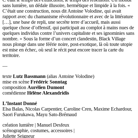
sans lumière, un dédale illusoire, hermétique et limpide à la fois. «
C’était une construction, nous dit Antoine Volodine, qui avait
rapport avec du chamanisme révolutionnaire et avec de la littérature
[…], une base de repli, une secrète terre d’accueil, mais aussi
quelque chose d’offensif, qui participait au complot à mains nues de
quelques individus contre l’univers capitaliste et ses ignominies sans
nombre. » Sous la forme d’un concert clandestin, Black Village
nous plonge dans une féérie noire, post-exotique, là où toute utopie
est mise en échec, où seul le récit peut encore tracer la carte du
territoire.
—
texte
Lutz Bassmann
(alias Antoine Volodine)
mise en scène
Frédéric Sonntag
composition
Aurélien Dumont
comédienne
Hélène Alexandridis
L’Instant Donné
Elsa Balas, Nicolas Carpentier, Caroline Cren, Maxime Echardour,
Saori Furukawa, Mayu Sato-Brémaud
création lumière | Manuel Desfeux
scénographie, costumes, accessoires |
Juliette Seigneur