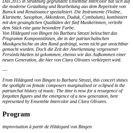
Das 2015 in Straßburg gegründete Ensemble Intercolor hat sich auf
die moderne Gestaltung und Bearbeitung aus dem Repertoire von
Barock und Renaissance spezialisiert. Die Instrumente (Violine,
Klarinette, Saxophon, Akkordeon, Duduk, Cymbalum), kombiniert
mit den gesanglichen Qualitäten der fünf Musikerinnen, verleiht
dem Stück eine ganz besondere Farbe.
Von Hildegard von Bingen bis Barbara Strozzi beleuchtet das
Programm Komponistinnen, die in der patriarchalischen
Musikgeschichte an den Rand gedrängt, wenn nicht gar unsichtbar
gemacht wurden. Doch die Zeit der Anerkennung vergessener
Persönlichkeiten ist gekommen, ebenso wie das Aufkommen einer
neuen Generation, die hier von Clara Olivares verkörpert wird.
—
From Hildegard von Bingen to Barbara Strozzi, this concert shines
the spotlight on female composers marginalised or eclipsed in the
patriarchal history of music. The time is now for a resurgence of
forgotten figures and the emergence of a new generation, here
represented by Ensemble Intercolor and Clara Olivares.
Program
improvisation à partir de Hildegard von Bingen