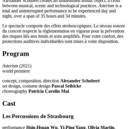
Alexander Schubert creates an unidentified artistic object, a cross
between musical, scenic and technological practices.
Asterism
is a
total and uninterrupted performance to be experienced day and
night, over a span of 35 hours and 34 minutes.
Le spectacle comporte des effets stroboscopiques. Le niveau sonore
du concert respecte la règlementation en vigueur pour la prévention
des risques liés aux bruits et sons amplifiés. Pour votre confort, des
protections auditives individuelles sont mises à votre disposition.
Program
Asterism
(2021)
world premiere
concept, composition, direction
Alexander Schubert
set design, costume design
Pascal Seibicke
choreography
Patricia Carolin Mai
Cast
Les Percussions de Strasbourg
performance
Hsin-Hsuan Wu
,
Yi-Ping Yang
,
Olivia Martin
,