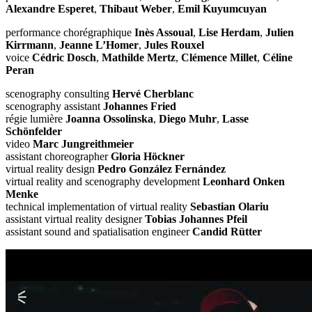
Alexandre Esperet
,
Thibaut Weber
,
Emil Kuyumcuyan
performance chorégraphique
Inès Assoual
,
Lise Herdam
,
Julien
Kirrmann
,
Jeanne L’Homer
,
Jules Rouxel
voice
Cédric Dosch
,
Mathilde Mertz
,
Clémence Millet
,
Céline
Peran
scenography consulting
Hervé Cherblanc
scenography assistant
Johannes Fried
régie lumière
Joanna Ossolinska
,
Diego Muhr
,
Lasse
Schönfelder
video
Marc Jungreithmeier
assistant choreographer
Gloria Höckner
virtual reality design
Pedro González Fernández
virtual reality and scenography development
Leonhard Onken
Menke
technical implementation of virtual reality
Sebastian Olariu
assistant virtual reality designer
Tobias Johannes Pfeil
assistant sound and spatialisation engineer
Candid Rütter