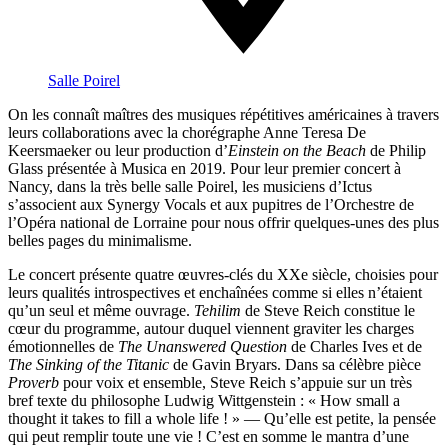
Salle Poirel
On les connaît maîtres des musiques répétitives américaines à travers
leurs collaborations avec la chorégraphe Anne Teresa De
Keersmaeker ou leur production d’
Einstein on the Beach
de Philip
Glass présentée à Musica en 2019. Pour leur premier concert à
Nancy, dans la très belle salle Poirel, les musiciens d’Ictus
s’associent aux Synergy Vocals et aux pupitres de l’Orchestre de
l’Opéra national de Lorraine pour nous offrir quelques-unes des plus
belles pages du minimalisme.
Le concert présente quatre œuvres-clés du XXe siècle, choisies pour
leurs qualités introspectives et enchaînées comme si elles n’étaient
qu’un seul et même ouvrage.
Tehilim
de Steve Reich constitue le
cœur du programme, autour duquel viennent graviter les charges
émotionnelles de
The Unanswered Question
de Charles Ives et de
The Sinking of the Titanic
de Gavin Bryars. Dans sa célèbre pièce
Proverb
pour voix et ensemble, Steve Reich s’appuie sur un très
bref texte du philosophe Ludwig Wittgenstein : « How small a
thought it takes to fill a whole life ! » — Qu’elle est petite, la pensée
qui peut remplir toute une vie ! C’est en somme le mantra d’une