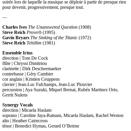
soirée lors de laquelle la musique se déploie à partir de presque rien
pour devenir, progressivement, presque tout.
—
Charles Ives
The Unanswered Question
(1908)
Steve Reich
Proverb
(1995)
Gavin Bryars
The Sinking of the Titanic
(1972)
Steve Reich
Tehillim
(1981)
Ensemble Ictus
direction | Tom De Cock
flûte | Chryssi Dimitriou
clarinette | Dirk Descheemaeker
contrebasse | Géry Cambier
cor anglais | Kristien Ceuppens
clavier | Jean-Luc Fafchamps, Jean-Luc Plouvier
percussion | Aya Suzuki, Miquel Bernat, Rubén Martinez Orio,
Gerrit Nulens
Synergy Vocals
direction | Micaela Haslam
soprano | Caroline Jaya-Ratnam, Micaela Haslam, Rachel Weston
alto | Heather Cairncross
ténor | Benedict Hymas, Gerard O’Beirne