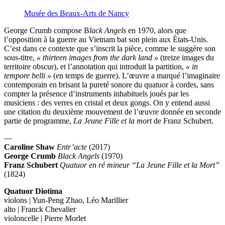
Musée des Beaux-Arts de Nancy
George Crumb compose B
lack Angels
en 1970, alors que
l’opposition à la guerre au Vietnam bat son plein aux États-Unis.
C’est dans ce contexte que s’inscrit la pièce, comme le suggère son
sous-titre,
« thirteen images from the dark land »
(treize images du
territoire obscur), et l’annotation qui introduit la partition,
« in
tempore belli »
(en temps de guerre). L’œuvre a marqué l’imaginaire
contemporain en brisant la pureté sonore du quatuor à cordes, sans
compter la présence d’instruments inhabituels joués par les
musiciens : des verres en cristal et deux gongs. On y entend aussi
une citation du deuxième mouvement de l’œuvre donnée en seconde
partie de programme,
La Jeune Fille et la mort
de Franz Schubert.
—
Caroline Shaw
Entr’acte
(2017)
George Crumb
Black Angels
(1970)
Franz Schubert
Quatuor en ré mineur “La Jeune Fille et la Mort”
(1824)
Quatuor Diotima
violons | Yun-Peng Zhao, Léo Marillier
alto | Franck Chevalier
violoncelle | Pierre Morlet