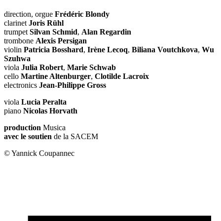
direction, orgue
Frédéric Blondy
clarinet
Joris Rühl
trumpet
Silvan Schmid
,
Alan Regardin
trombone
Alexis Persigan
violin
Patricia Bosshard
,
Irène Lecoq
,
Biliana Voutchkova
,
Wu
Szuhwa
viola
Julia Robert
,
Marie Schwab
cello
Martine Altenburger
,
Clotilde Lacroix
electronics
Jean-Philippe Gross
viola
Lucia Peralta
piano
Nicolas Horvath
production
Musica
avec le soutien
de la SACEM
© Yannick Coupannec