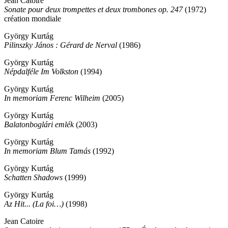
Jean Catoire
Sonate pour deux trompettes et deux trombones op. 247
(1972)
création mondiale
György Kurtág
Pilinszky János : Gérard de Nerval
(1986)
György Kurtág
Népdalféle Im Volkston
(1994)
György Kurtág
In memoriam Ferenc Wilheim
(2005)
György Kurtág
Balatonboglári emlék
(2003)
György Kurtág
In memoriam Blum Tamás
(1992)
György Kurtág
Schatten Shadows
(1999)
György Kurtág
Az Hit... (La foi…)
(1998)
Jean Catoire