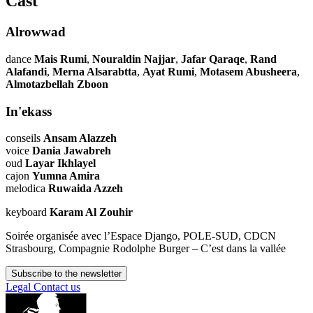
Cast
Alrowwad
dance
Mais Rumi
,
Nouraldin Najjar
,
Jafar Qaraqe
,
Rand
Alafandi
,
Merna Alsarabtta
,
Ayat Rumi
,
Motasem Abusheera
,
Almotazbellah Zboon
In'ekass
conseils
Ansam Alazzeh
voice
Dania Jawabreh
oud
Layar Ikhlayel
cajon
Yumna Amira
melodica
Ruwaida Azzeh
keyboard
Karam Al Zouhir
Soirée organisée avec l’Espace Django, POLE-SUD, CDCN
Strasbourg, Compagnie Rodolphe Burger – C’est dans la vallée
Subscribe to the newsletter
Legal
Contact us