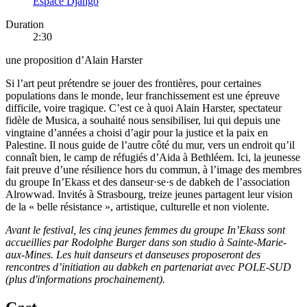
Espace Django
Duration
2:30
une proposition d’Alain Harster
Si l’art peut prétendre se jouer des frontières, pour certaines
populations dans le monde, leur franchissement est une épreuve
difficile, voire tragique. C’est ce à quoi Alain Harster, spectateur
fidèle de Musica, a souhaité nous sensibiliser, lui qui depuis une
vingtaine d’années a choisi d’agir pour la justice et la paix en
Palestine. Il nous guide de l’autre côté du mur, vers un endroit qu’il
connaît bien, le camp de réfugiés d’Aida à Bethléem. Ici, la jeunesse
fait preuve d’une résilience hors du commun, à l’image des membres
du groupe In’Ekass et des danseur·se·s de dabkeh de l’association
Alrowwad. Invités à Strasbourg, treize jeunes partagent leur vision
de la « belle résistance », artistique, culturelle et non violente.
Avant le festival, les cinq jeunes femmes du groupe In’Ekass sont
accueillies par Rodolphe Burger dans son studio à Sainte-Marie-
aux-Mines. Les huit danseurs et danseuses proposeront des
rencontres d’initiation au dabkeh en partenariat avec POLE-SUD
(plus d'informations prochainement).