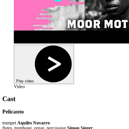
Play video
Video
Cast
Pelicanto
trumpet
Aquiles Navarro
flutes, trombone, organ, percussion
Simon Sieger