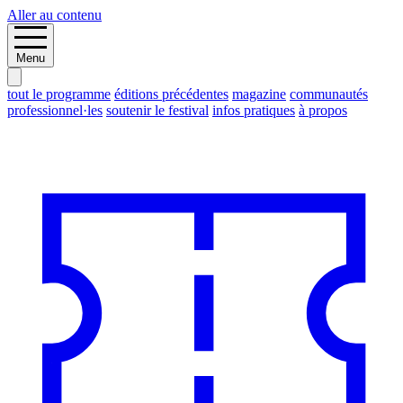
Aller au contenu
Menu
tout le programme
éditions précédentes
magazine
communautés
professionnel·les
soutenir le festival
infos pratiques
à propos