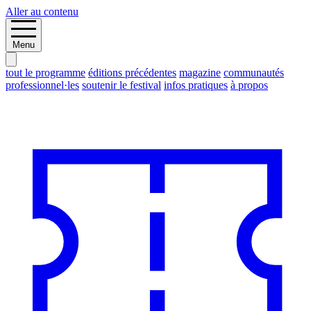
Aller au contenu
Menu
tout le programme
éditions précédentes
magazine
communautés
professionnel·les
soutenir le festival
infos pratiques
à propos