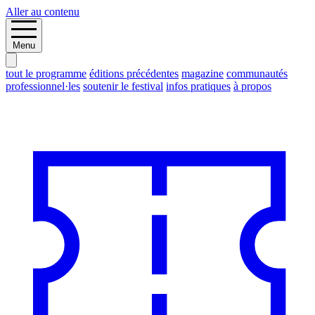
Aller au contenu
Menu
tout le programme
éditions précédentes
magazine
communautés
professionnel·les
soutenir le festival
infos pratiques
à propos