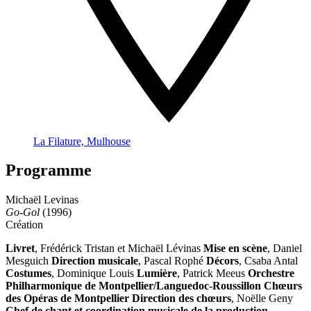
La Filature, Mulhouse
Programme
Michaël Levinas
Go-Gol
(1996)
Création
Livret
, Frédérick Tristan et Michaël Lévinas
Mise en scène
, Daniel
Mesguich
Direction musicale
, Pascal Rophé
Décors
, Csaba Antal
Costumes
, Dominique Louis
Lumière
, Patrick Meeus
Orchestre
Philharmonique de Montpellier/Languedoc-Roussillon
Chœurs
des Opéras de Montpellier
Direction des chœurs
, Noëlle Geny
Chef de chant et coordination musicale de la production
,