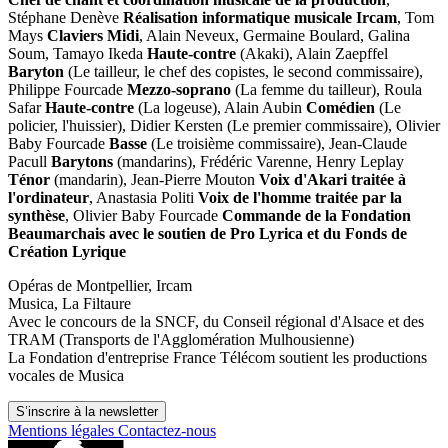
Stéphane Denève
Réalisation informatique musicale Ircam
, Tom
Mays
Claviers Midi
, Alain Neveux, Germaine Boulard, Galina
Soum, Tamayo Ikeda
Haute-contre
(Akaki), Alain Zaepffel
Baryton
(Le tailleur, le chef des copistes, le second commissaire),
Philippe Fourcade
Mezzo-soprano
(La femme du tailleur), Roula
Safar
Haute-contre
(La logeuse), Alain Aubin
Comédien
(Le
policier, l'huissier), Didier Kersten (Le premier commissaire), Olivier
Baby Fourcade
Basse
(Le troisième commissaire), Jean-Claude
Pacull
Barytons
(mandarins), Frédéric Varenne, Henry Leplay
Ténor
(mandarin), Jean-Pierre Mouton
Voix d'Akari traitée à
l'ordinateur
, Anastasia Politi
Voix de l'homme traitée par la
synthèse
, Olivier Baby Fourcade
Commande de la Fondation
Beaumarchais avec le soutien de Pro Lyrica et du Fonds de
Création Lyrique
Opéras de Montpellier, Ircam
Musica, La Filtaure
Avec le concours de la SNCF, du Conseil régional d'Alsace et des
TRAM (Transports de l'Agglomération Mulhousienne)
La Fondation d'entreprise France Télécom soutient les productions
vocales de Musica
S’inscrire à la newsletter
Mentions légales
Contactez-nous