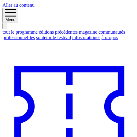
Aller au contenu
Menu
tout le programme
éditions précédentes
magazine
communautés
professionnel·les
soutenir le festival
infos pratiques
à propos