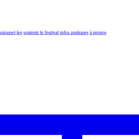
ssionnel·les
soutenir le festival
infos pratiques
à propos