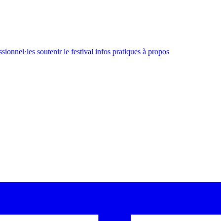
ssionnel·les
soutenir le festival
infos pratiques
à propos