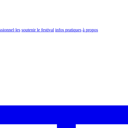
ssionnel·les
soutenir le festival
infos pratiques
à propos