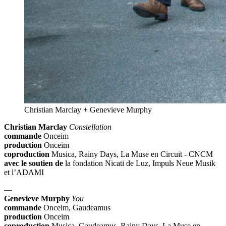
Christian Marclay + Genevieve Murphy
Christian Marclay
Constellation
commande
Onceim
production
Onceim
coproduction
Musica, Rainy Days, La Muse en Circuit - CNCM
avec le soutien de
la fondation Nicati de Luz, Impuls Neue Musik
et l’ADAMI
—
Genevieve Murphy
You
commande
Onceim, Gaudeamus
production
Onceim
coproduction
Musica, Gaudeamus, Rainy Days, La Muse en