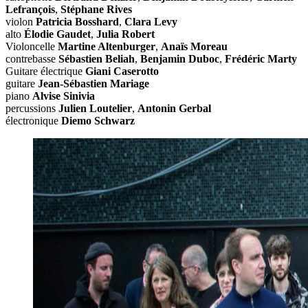
Lefrançois
,
Stéphane Rives
violon
Patricia Bosshard
,
Clara Levy
alto
Élodie Gaudet
,
Julia Robert
Violoncelle
Martine Altenburger
,
Anaïs Moreau
contrebasse
Sébastien Beliah
,
Benjamin Duboc
,
Frédéric Marty
Guitare électrique
Giani Caserotto
guitare
Jean-Sébastien Mariage
piano
Alvise Sinivia
percussions
Julien Loutelier
,
Antonin Gerbal
électronique
Diemo Schwarz