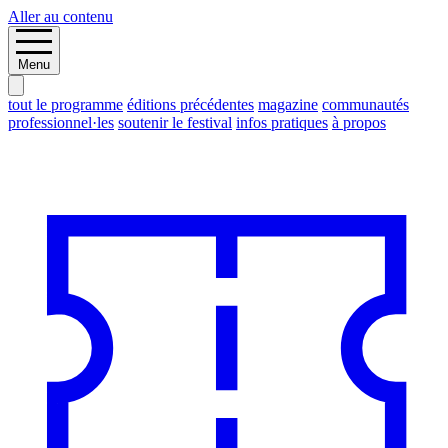
Aller au contenu
Menu
tout le programme
éditions précédentes
magazine
communautés
professionnel·les
soutenir le festival
infos pratiques
à propos