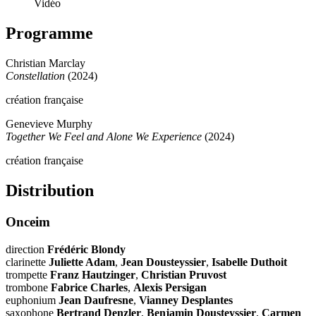
Vidéo
Programme
Christian Marclay
Constellation
(2024)
création française
Genevieve Murphy
Together We Feel and Alone We Experience
(2024)
création française
Distribution
Onceim
direction
Frédéric Blondy
clarinette
Juliette Adam
,
Jean Dousteyssier
,
Isabelle Duthoit
trompette
Franz Hautzinger
,
Christian Pruvost
trombone
Fabrice Charles
,
Alexis Persigan
euphonium
Jean Daufresne
,
Vianney Desplantes
saxophone
Bertrand Denzler
,
Benjamin Dousteyssier
,
Carmen