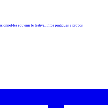
ssionnel·les
soutenir le festival
infos pratiques
à propos