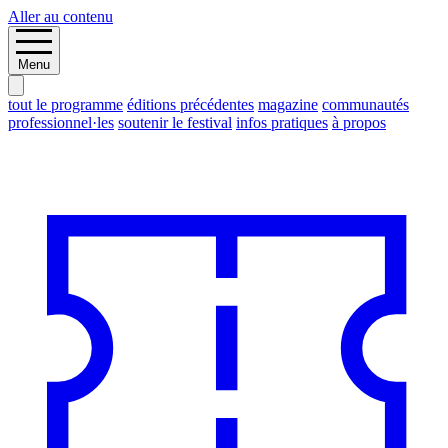
Aller au contenu
Menu
tout le programme
éditions précédentes
magazine
communautés
professionnel·les
soutenir le festival
infos pratiques
à propos