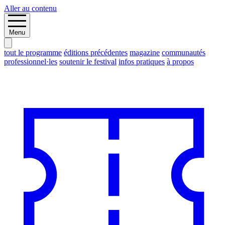
Aller au contenu
Menu
tout le programme
éditions précédentes
magazine
communautés
professionnel·les
soutenir le festival
infos pratiques
à propos