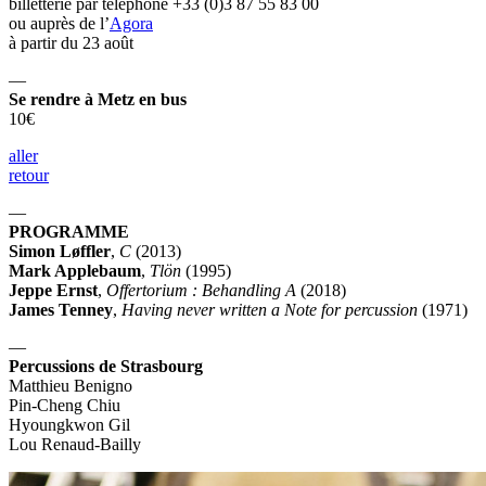
billetterie par téléphone +33 (0)3 87 55 83 00
ou auprès de l’
Agora
à partir du 23 août
—
Se rendre à Metz en bus
10€
aller
retour
—
PROGRAMME
Simon Løffler
,
C
(2013)
Mark Applebaum
,
Tlön
(1995)
Jeppe Ernst
,
Offertorium : Behandling A
(2018)
James Tenney
,
Having never written a Note for percussion
(1971)
—
Percussions de Strasbourg
Matthieu Benigno
Pin-Cheng Chiu
Hyoungkwon Gil
Lou Renaud-Bailly