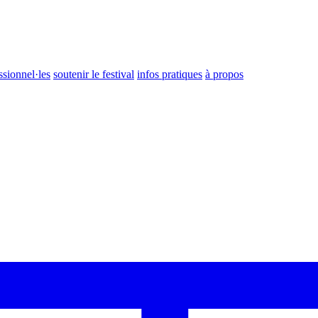
ssionnel·les
soutenir le festival
infos pratiques
à propos