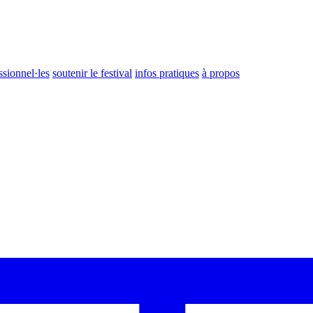
ssionnel·les
soutenir le festival
infos pratiques
à propos