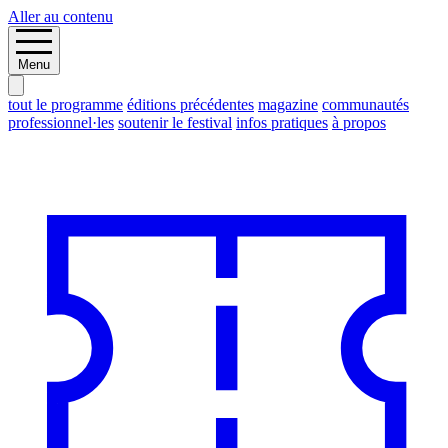
Aller au contenu
Menu
tout le programme
éditions précédentes
magazine
communautés
professionnel·les
soutenir le festival
infos pratiques
à propos