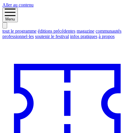
Aller au contenu
Menu
tout le programme
éditions précédentes
magazine
communautés
professionnel·les
soutenir le festival
infos pratiques
à propos