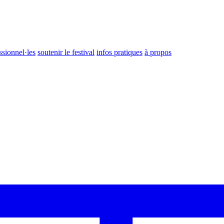
ssionnel·les
soutenir le festival
infos pratiques
à propos