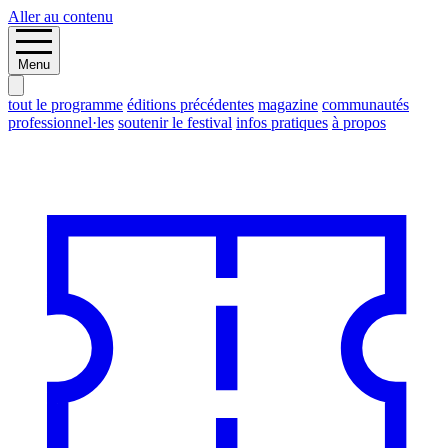
Aller au contenu
Menu
tout le programme
éditions précédentes
magazine
communautés
professionnel·les
soutenir le festival
infos pratiques
à propos