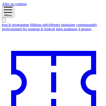
Aller au contenu
Menu
tout le programme
éditions précédentes
magazine
communautés
professionnel·les
soutenir le festival
infos pratiques
à propos