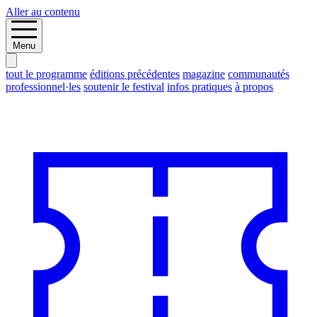
Aller au contenu
Menu
tout le programme
éditions précédentes
magazine
communautés
professionnel·les
soutenir le festival
infos pratiques
à propos