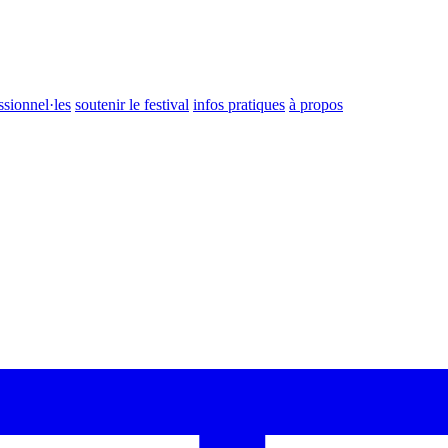
ssionnel·les
soutenir le festival
infos pratiques
à propos