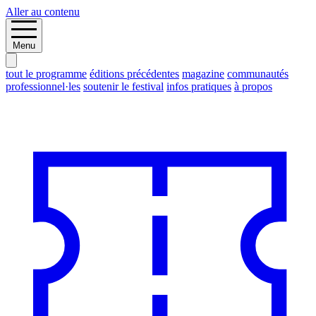
Aller au contenu
Menu
tout le programme
éditions précédentes
magazine
communautés
professionnel·les
soutenir le festival
infos pratiques
à propos