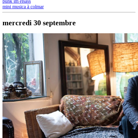
punk im elsass
mini musica à colmar
mercredi
30
septembre