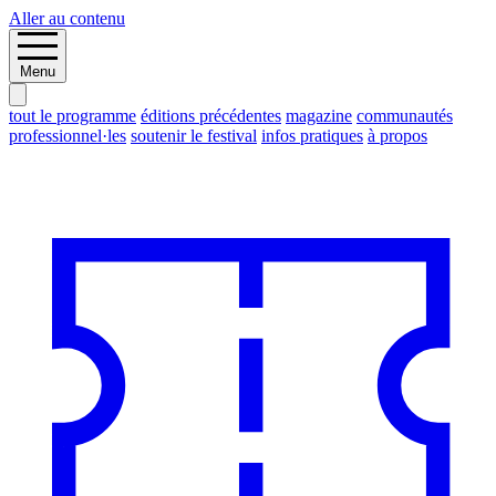
Aller au contenu
Menu
tout le programme
éditions précédentes
magazine
communautés
professionnel·les
soutenir le festival
infos pratiques
à propos