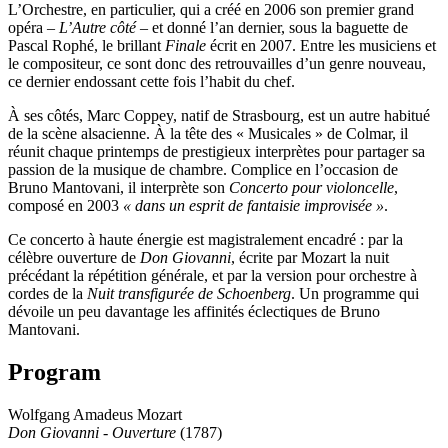
L’Orchestre, en particulier, qui a créé en 2006 son premier grand
opéra –
L’Autre côté
– et donné l’an dernier, sous la baguette de
Pascal Rophé, le brillant
Finale
écrit en 2007. Entre les musiciens et
le compositeur, ce sont donc des retrouvailles d’un genre nouveau,
ce dernier endossant cette fois l’habit du chef.
À ses côtés, Marc Coppey, natif de Strasbourg, est un autre habitué
de la scène alsacienne. À la tête des « Musicales » de Colmar, il
réunit chaque printemps de prestigieux interprètes pour partager sa
passion de la musique de chambre. Complice en l’occasion de
Bruno Mantovani, il interprète son
Concerto pour violoncelle
,
composé en 2003
« dans un esprit de fantaisie improvisée »
.
Ce concerto à haute énergie est magistralement encadré : par la
célèbre ouverture de
Don Giovanni
, écrite par Mozart la nuit
précédant la répétition générale, et par la version pour orchestre à
cordes de la
Nuit transfigurée de Schoenberg
. Un programme qui
dévoile un peu davantage les affinités éclectiques de Bruno
Mantovani.
Program
Wolfgang Amadeus Mozart
Don Giovanni - Ouverture
(1787)