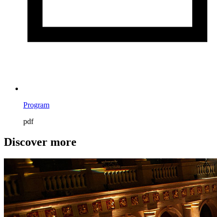
Program
pdf
Discover more