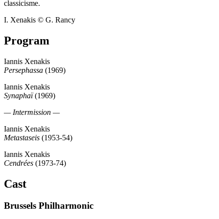
classicisme.
I. Xenakis © G. Rancy
Program
Iannis Xenakis
Persephassa
(1969)
Iannis Xenakis
Synaphaï
(1969)
— Intermission —
Iannis Xenakis
Metastaseis
(1953-54)
Iannis Xenakis
Cendrées
(1973-74)
Cast
Brussels Philharmonic