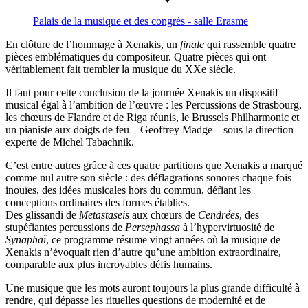
Palais de la musique et des congrès - salle Erasme
En clôture de l’hommage à Xenakis, un
finale
qui rassemble quatre
pièces emblématiques du compositeur. Quatre pièces qui ont
véritablement fait trembler la musique du XXe siècle.
Il faut pour cette conclusion de la journée Xenakis un dispositif
musical égal à l’ambition de l’œuvre : les Percussions de Strasbourg,
les chœurs de Flandre et de Riga réunis, le Brussels Philharmonic et
un pianiste aux doigts de feu – Geoffrey Madge – sous la direction
experte de Michel Tabachnik.
C’est entre autres grâce à ces quatre partitions que Xenakis a marqué
comme nul autre son siècle : des déflagrations sonores chaque fois
inouïes, des idées musicales hors du commun, défiant les
conceptions ordinaires des formes établies.
Des glissandi de
Metastaseis
aux chœurs de
Cendrées
, des
stupéfiantes percussions de
Persephassa
à l’hypervirtuosité de
Synaphaï
, ce programme résume vingt années où la musique de
Xenakis n’évoquait rien d’autre qu’une ambition extraordinaire,
comparable aux plus incroyables défis humains.
Une musique que les mots auront toujours la plus grande difficulté à
rendre, qui dépasse les rituelles questions de modernité et de