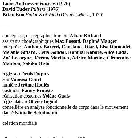
Louis Andriessen
Hoketus
(1976)
David Tudor
Pulsers
(1976)
Brian Eno
Fullness of Wind
(
Discreet Music
, 1975)
—
conception, chorégraphie, lumière
Alban Richard
assistants chorégraphiques
Max Fossati, Daphné Mauger
interprètes
Anthony Barreri, Constance Diard, Elsa Dumontel,
Mélanie Giffard, Célia Gondol, Romual Kabore, Alice Lada,
Zoé Lecorgne, Jérémy Martinez, Adrien Martins, Clémentine
Maubon, Sakiko Oishi
régie son
Denis Dupuis
son
Vanessa Court
lumière
Jérôme Houlès
costumes
Fanny Brouste
réalisation costumes
Yolène Guais
régie plateau
Olivier Ingouf
conseillère en analyse fonctionnelle du corps dans le mouvement
dansé
Nathalie Schulmann
création mondiale
—