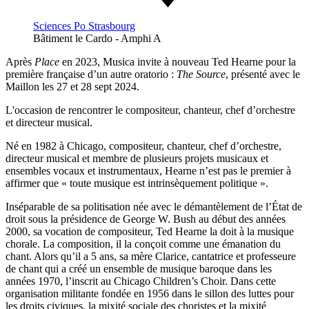
Sciences Po Strasbourg
Bâtiment le Cardo - Amphi A
Après
Place
en 2023, Musica invite à nouveau Ted Hearne pour la
première française d’un autre oratorio :
The Source
, présenté avec le
Maillon les 27 et 28 sept 2024.
L'occasion de rencontrer le compositeur, chanteur, chef d’orchestre
et directeur musical.
Né en 1982 à Chicago, compositeur, chanteur, chef d’orchestre,
directeur musical et membre de plusieurs projets musicaux et
ensembles vocaux et instrumentaux, Hearne n’est pas le premier à
affirmer que « toute musique est intrinsèquement politique ».
Inséparable de sa politisation née avec le démantèlement de l’État de
droit sous la présidence de George W. Bush au début des années
2000, sa vocation de compositeur, Ted Hearne la doit à la musique
chorale. La composition, il la conçoit comme une émanation du
chant. Alors qu’il a 5 ans, sa mère Clarice, cantatrice et professeure
de chant qui a créé un ensemble de musique baroque dans les
années 1970, l’inscrit au Chicago Children’s Choir. Dans cette
organisation militante fondée en 1956 dans le sillon des luttes pour
les droits civiques, la mixité sociale des choristes et la mixité