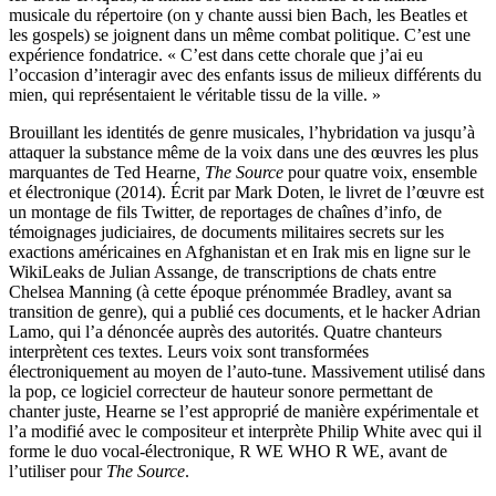
musicale du répertoire (on y chante aussi bien Bach, les Beatles et
les gospels) se joignent dans un même combat politique. C’est une
expérience fondatrice. « C’est dans cette chorale que j’ai eu
l’occasion d’interagir avec des enfants issus de milieux différents du
mien, qui représentaient le véritable tissu de la ville. »
Brouillant les identités de genre musicales, l’hybridation va jusqu’à
attaquer la substance même de la voix dans une des œuvres les plus
marquantes de Ted Hearne
, The Source
pour quatre voix, ensemble
et électronique (2014). Écrit par Mark Doten, le livret de l’œuvre est
un montage de fils Twitter, de reportages de chaînes d’info, de
témoignages judiciaires, de documents militaires secrets sur les
exactions américaines en Afghanistan et en Irak mis en ligne sur le
WikiLeaks de Julian Assange, de transcriptions de chats entre
Chelsea Manning (à cette époque prénommée Bradley, avant sa
transition de genre), qui a publié ces documents, et le hacker Adrian
Lamo, qui l’a dénoncée auprès des autorités. Quatre chanteurs
interprètent ces textes. Leurs voix sont transformées
électroniquement au moyen de l’auto-tune. Massivement utilisé dans
la pop, ce logiciel correcteur de hauteur sonore permettant de
chanter juste, Hearne se l’est approprié de manière expérimentale et
l’a modifié avec le compositeur et interprète Philip White avec qui il
forme le duo vocal-électronique, R WE WHO R WE, avant de
l’utiliser pour
The Source
.