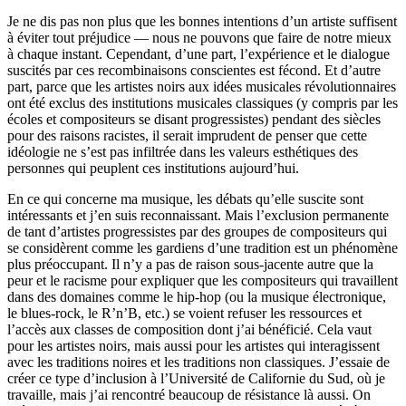
Je ne dis pas non plus que les bonnes intentions d’un artiste suffisent
à éviter tout préjudice — nous ne pouvons que faire de notre mieux
à chaque instant. Cependant, d’une part, l’expérience et le dialogue
suscités par ces recombinaisons conscientes est fécond. Et d’autre
part, parce que les artistes noirs aux idées musicales révolutionnaires
ont été exclus des institutions musicales classiques (y compris par les
écoles et compositeurs se disant progressistes) pendant des siècles
pour des raisons racistes, il serait imprudent de penser que cette
idéologie ne s’est pas infiltrée dans les valeurs esthétiques des
personnes qui peuplent ces institutions aujourd’hui.
En ce qui concerne ma musique, les débats qu’elle suscite sont
intéressants et j’en suis reconnaissant. Mais l’exclusion permanente
de tant d’artistes progressistes par des groupes de compositeurs qui
se considèrent comme les gardiens d’une tradition est un phénomène
plus préoccupant. Il n’y a pas de raison sous-jacente autre que la
peur et le racisme pour expliquer que les compositeurs qui travaillent
dans des domaines comme le hip-hop (ou la musique électronique,
le blues-rock, le R’n’B, etc.) se voient refuser les ressources et
l’accès aux classes de composition dont j’ai bénéficié. Cela vaut
pour les artistes noirs, mais aussi pour les artistes qui interagissent
avec les traditions noires et les traditions non classiques. J’essaie de
créer ce type d’inclusion à l’Université de Californie du Sud, où je
travaille, mais j’ai rencontré beaucoup de résistance là aussi. On