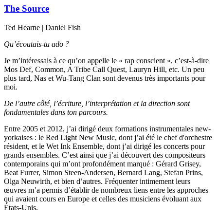
The Source
Ted Hearne | Daniel Fish
Qu’écoutais-tu ado ?
Je m’intéressais à ce qu’on appelle le « rap conscient », c’est-à-dire
Mos Def, Common, A Tribe Call Quest, Lauryn Hill, etc. Un peu
plus tard, Nas et Wu-Tang Clan sont devenus très importants pour
moi.
De l’autre côté, l’écriture, l’interprétation et la direction sont
fondamentales dans ton parcours.
Entre 2005 et 2012, j’ai dirigé deux formations instrumentales new-
yorkaises : le Red Light New Music, dont j’ai été le chef d'orchestre
résident, et le Wet Ink Ensemble, dont j’ai dirigé les concerts pour
grands ensembles. C’est ainsi que j’ai découvert des compositeurs
contemporains qui m’ont profondément marqué : Gérard Grisey,
Beat Furrer, Simon Steen-Andersen, Bernard Lang, Stefan Prins,
Olga Neuwirth, et bien d’autres. Fréquenter intimement leurs
œuvres m’a permis d’établir de nombreux liens entre les approches
qui avaient cours en Europe et celles des musiciens évoluant aux
États-Unis.