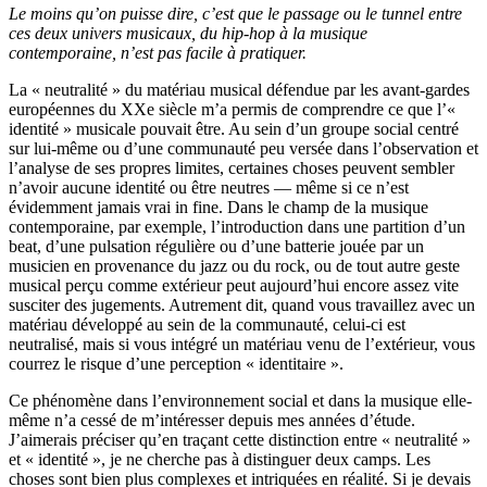
Le moins qu’on puisse dire, c’est que le passage ou le tunnel entre
ces deux univers musicaux, du hip-hop à la musique
contemporaine, n’est pas facile à pratiquer.
La « neutralité » du matériau musical défendue par les avant-gardes
européennes du XXe siècle m’a permis de comprendre ce que l’«
identité » musicale pouvait être. Au sein d’un groupe social centré
sur lui-même ou d’une communauté peu versée dans l’observation et
l’analyse de ses propres limites, certaines choses peuvent sembler
n’avoir aucune identité ou être neutres — même si ce n’est
évidemment jamais vrai in fine. Dans le champ de la musique
contemporaine, par exemple, l’introduction dans une partition d’un
beat, d’une pulsation régulière ou d’une batterie jouée par un
musicien en provenance du jazz ou du rock, ou de tout autre geste
musical perçu comme extérieur peut aujourd’hui encore assez vite
susciter des jugements. Autrement dit, quand vous travaillez avec un
matériau développé au sein de la communauté, celui-ci est
neutralisé, mais si vous intégré un matériau venu de l’extérieur, vous
courrez le risque d’une perception « identitaire ».
Ce phénomène dans l’environnement social et dans la musique elle-
même n’a cessé de m’intéresser depuis mes années d’étude.
J’aimerais préciser qu’en traçant cette distinction entre « neutralité »
et « identité », je ne cherche pas à distinguer deux camps. Les
choses sont bien plus complexes et intriquées en réalité. Si je devais