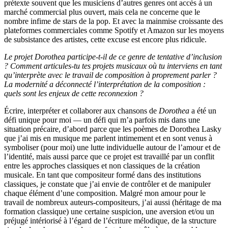
prétexte souvent que les musiciens d’autres genres ont accès à un
marché commercial plus ouvert, mais cela ne concerne que le
nombre infime de stars de la pop. Et avec la mainmise croissante des
plateformes commerciales comme Spotify et Amazon sur les moyens
de subsistance des artistes, cette excuse est encore plus ridicule.
Le projet Dorothea participe-t-il de ce genre de tentative d’inclusion
? Comment articules-tu tes projets musicaux où tu interviens en tant
qu’interprète avec le travail de composition à proprement parler ?
La modernité a déconnecté l’interprétation de la composition :
quels sont les enjeux de cette reconnexion ?
Écrire, interpréter et collaborer aux chansons de
Dorothea
a été un
défi unique pour moi — un défi qui m’a parfois mis dans une
situation précaire, d’abord parce que les poèmes de Dorothea Lasky
que j’ai mis en musique me parlent intimement et en sont venus à
symboliser (pour moi) une lutte individuelle autour de l’amour et de
l’identité, mais aussi parce que ce projet est travaillé par un conflit
entre les approches classiques et non classiques de la création
musicale. En tant que compositeur formé dans des institutions
classiques, je constate que j’ai envie de contrôler et de manipuler
chaque élément d’une composition. Malgré mon amour pour le
travail de nombreux auteurs-compositeurs, j’ai aussi (héritage de ma
formation classique) une certaine suspicion, une aversion et/ou un
préjugé intériorisé à l’égard de l’écriture mélodique, de la structure