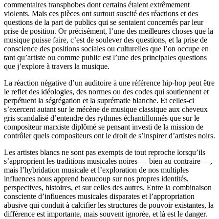
commentaires transphobes dont certains étaient extrêmement
violents. Mais ces pièces ont surtout suscité des réactions et des
questions de la part de publics qui se sentaient concernés par leur
prise de position. Or précisément, l’une des meilleures choses que la
musique puisse faire, c’est de soulever des questions, et la prise de
conscience des positions sociales ou culturelles que l’on occupe en
tant qu’artiste ou comme public est l’une des principales questions
que j’explore à travers la musique.
La réaction négative d’un auditoire à une référence hip-hop peut être
le reflet des idéologies, des normes ou des codes qui soutiennent et
perpétuent la ségrégation et la suprématie blanche. Et celles-ci
s’exercent autant sur le mécène de musique classique aux cheveux
gris scandalisé d’entendre des rythmes échantillonnés que sur le
compositeur marxiste diplômé se pensant investi de la mission de
contrôler quels compositeurs ont le droit de s’inspirer d’artistes noirs.
Les artistes blancs ne sont pas exempts de tout reproche lorsqu’ils
s’approprient les traditions musicales noires — bien au contraire —,
mais l’hybridation musicale et l’exploration de nos multiples
influences nous apprend beaucoup sur nos propres identités,
perspectives, histoires, et sur celles des autres. Entre la combinaison
consciente d’influences musicales disparates et l’appropriation
abusive qui conduit à calcifier les structures de pouvoir existantes, la
différence est importante, mais souvent ignorée, et là est le danger.