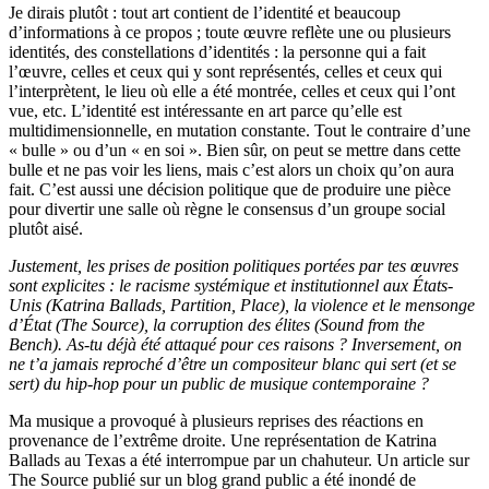
Je dirais plutôt : tout art contient de l’identité et beaucoup
d’informations à ce propos ; toute œuvre reflète une ou plusieurs
identités, des constellations d’identités : la personne qui a fait
l’œuvre, celles et ceux qui y sont représentés, celles et ceux qui
l’interprètent, le lieu où elle a été montrée, celles et ceux qui l’ont
vue, etc. L’identité est intéressante en art parce qu’elle est
multidimensionnelle, en mutation constante. Tout le contraire d’une
« bulle » ou d’un « en soi ». Bien sûr, on peut se mettre dans cette
bulle et ne pas voir les liens, mais c’est alors un choix qu’on aura
fait. C’est aussi une décision politique que de produire une pièce
pour divertir une salle où règne le consensus d’un groupe social
plutôt aisé.
Justement, les prises de position politiques portées par tes œuvres
sont explicites : le racisme systémique et institutionnel aux États-
Unis (Katrina Ballads, Partition, Place), la violence et le mensonge
d’État (The Source), la corruption des élites (Sound from the
Bench). As-tu déjà été attaqué pour ces raisons ? Inversement, on
ne t’a jamais reproché d’être un compositeur blanc qui sert (et se
sert) du hip-hop pour un public de musique contemporaine ?
Ma musique a provoqué à plusieurs reprises des réactions en
provenance de l’extrême droite. Une représentation de Katrina
Ballads au Texas a été interrompue par un chahuteur. Un article sur
The Source publié sur un blog grand public a été inondé de