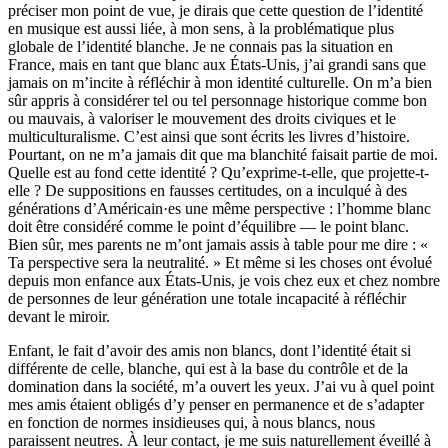
préciser mon point de vue, je dirais que cette question de l’identité
en musique est aussi liée, à mon sens, à la problématique plus
globale de l’identité blanche. Je ne connais pas la situation en
France, mais en tant que blanc aux États-Unis, j’ai grandi sans que
jamais on m’incite à réfléchir à mon identité culturelle. On m’a bien
sûr appris à considérer tel ou tel personnage historique comme bon
ou mauvais, à valoriser le mouvement des droits civiques et le
multiculturalisme. C’est ainsi que sont écrits les livres d’histoire.
Pourtant, on ne m’a jamais dit que ma blanchité faisait partie de moi.
Quelle est au fond cette identité ? Qu’exprime-t-elle, que projette-t-
elle ? De suppositions en fausses certitudes, on a inculqué à des
générations d’Américain·es une même perspective : l’homme blanc
doit être considéré comme le point d’équilibre — le point blanc.
Bien sûr, mes parents ne m’ont jamais assis à table pour me dire : «
Ta perspective sera la neutralité. » Et même si les choses ont évolué
depuis mon enfance aux États-Unis, je vois chez eux et chez nombre
de personnes de leur génération une totale incapacité à réfléchir
devant le miroir.
Enfant, le fait d’avoir des amis non blancs, dont l’identité était si
différente de celle, blanche, qui est à la base du contrôle et de la
domination dans la société, m’a ouvert les yeux. J’ai vu à quel point
mes amis étaient obligés d’y penser en permanence et de s’adapter
en fonction de normes insidieuses qui, à nous blancs, nous
paraissent neutres. À leur contact, je me suis naturellement éveillé à