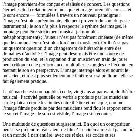
l’image pouvaient être conçus et réalisés de concert. Les questions
éternelles de la relation entre musique et image furent dès lors — et
le sont encore — formulées à travers un nouveau paradigme :
l’image n’est plus prééminente, elle peut provenir du son, du geste
instrumental ; le son n’a plus à respecter le rythme des images, le
montage peut être strictement musical (et non plus
métaphoriquement) ; l’auteur n’est pas forcément cinéaste (de même
que le compositeur n’est plus forcément musicien). Or il n’est pas
uniquement question d’un changement de hiérarchie entre des
domaines d’activité : l’image peut désormais être une source de
production du son, et la captation d’un musicien en train de jouer
peut critiquer cette performance, multiplier les angles de l’écoute, en
mettant le son en perspective. L’image interroge alors et nourrit le
musicien, et n’est plus seulement une fenêtre sur sa pratique : elle se
fait également pratique.
La démarche est comparable à celle, vingt ans auparavant, du théâtre
musical : l’activité gestuelle ou verbale produite par les musiciens
sur le plateau érode les limites entre théâtre et musique, comme
l’image filmée produite par des musiciens rend flou le rapport entre
le son et l’image : le son est visible, l’image est à écouter.
Une multitude de questions surgissent ici. En quoi un compositeur
peut-il se prétendre réalisateur de film ? Le cinéma n’est-il pas un art
et un monde à part entière, avec ses règles, ses codes et ses