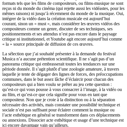
formats tels que les films de compositeurs, ou films-musique ne sont
reçus ni du monde du cinéma (qui rejette aussi les vidéastes, pour les
mêmes raisons) ni jusqu’à récemment du monde de la musique. Oui,
intégrer de la vidéo dans la création musicale est aujourd’hui
courant, sinon un « must », mais considérer les œuvres vidéos des
compositeurs comme un genre, discuter de ses techniques, ses
positionnements et ses attendus n’est pas encore dans le paysage
critique ni institutionnel, et Youtube agit encore aujourd’hui comme
« la » source principale de diffusion de ces œuvres.
La sélection que j’ai souhaité présenter à la demande du festival
Musica n’a aucune prétention scientifique. Il ne s’agit pas d’un
panorama critique qui embrasserait toutes les tendances sur une
période donnée. Il s’agit plutôt d’une zoologie amateure, à travers
laquelle je tente de dégager des lignes de forces, des préoccupations
communes, dans le but assez lâche d’éclaircir pour chacun des
compositeurs qui a bien voulu se prêter au jeu cette question :
qu’est-ce qui vous pousse à vous consacrer à l’image, à la vidéo ou
au film, et qu’est-ce que cela signifie pour vous en tant que
compositeur. Non que je croie à la distinction ou à la séparation
nécessaire des activités, mais constater une possibilité technique et
sociale n’est pas suffisant pour éclairer comment la musique ou
l’acte esthétique en général se transforment dans ces déplacements
ou annexions. Dissocier acte esthétique et usage d’une technique est
ici encore davantage vain qu’ailleurs.