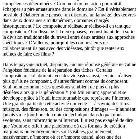
compétences déterminées ? Comment un musicien pourrait-il
échapper au pire amateurisme dans le domaine ? Est-il véritablement
possible d’élaborer une pensée, un discours, un langage, des œuvres
dans deux domaines simultanément, domaines chargés
historiquement ? Le compositeur réalisateur réalise-t-il en tant que
compositeur ? Ou dissocie-t-il deux phases, reconstituant de la sorte
la division traditionnelle du travail entre deux artistes aux approches
spécifiques ? D’ailleurs, pourquoi les compositeurs ne
collaboreraient-ils pas avec des vidéastes, plutôt que tenter eux-
mêmes de faire des films ?
Dans le paysage actuel, disparate, aucune réponse générale ne calme
l’angoisse fétichiste de la séparation des tâches. Certains
compositeurs collaborent avec des vidéastes aussi, certains réalisent
plus qu’ils ne composent, d’autres filment comme ils composent.
Seul point commun : ces questions semblent de plus en plus
désuètes alors que la génération Y (ou Millenium) apprend et se
développe grâce à l’outil incontournable que représente l’Internet.
Une grande partie de cette activité nouvelle — à savoir, des films-
musique, des films-son, ou des compositions d’images — n’auraient
jamais vu le jour hors du contexte technique dans lequel nous
évoluons, sans informatique ni Internet. Il n’est pas exagéré de dire
que Youtube a offert une plateforme où des formats de création
marginaux ou embryonnaires sont visibles, gratuitement,
massivement, n’importe où et n’importe quand, alors que des