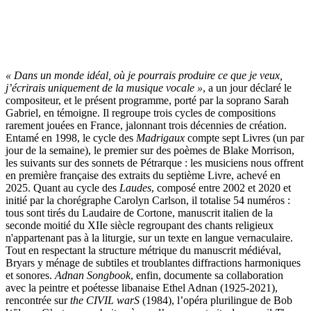
« Dans un monde idéal, où je pourrais produire ce que je veux,
j’écrirais uniquement de la musique vocale »
, a un jour déclaré le
compositeur, et le présent programme, porté par la soprano Sarah
Gabriel, en témoigne. Il regroupe trois cycles de compositions
rarement jouées en France, jalonnant trois décennies de création.
Entamé en 1998, le cycle des
Madrigaux
compte sept Livres (un par
jour de la semaine), le premier sur des poèmes de Blake Morrison,
les suivants sur des sonnets de Pétrarque : les musiciens nous offrent
en première française des extraits du septième Livre, achevé en
2025. Quant au cycle des
Laudes
, composé entre 2002 et 2020 et
initié par la chorégraphe Carolyn Carlson, il totalise 54 numéros :
tous sont tirés du Laudaire de Cortone, manuscrit italien de la
seconde moitié du XIIe siècle regroupant des chants religieux
n'appartenant pas à la liturgie, sur un texte en langue vernaculaire.
Tout en respectant la structure métrique du manuscrit médiéval,
Bryars y ménage de subtiles et troublantes diffractions harmoniques
et sonores.
Adnan Songbook
, enfin, documente ‌sa collaboration
avec la peintre et poétesse libanaise Ethel Adnan (1925-2021),
rencontrée sur
the CIVIL warS
(1984), l’opéra plurilingue de Bob