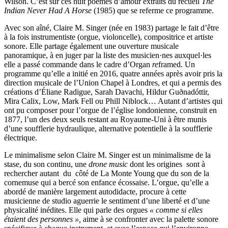
Wilson. C’est sur ces huit poèmes d’amour extraits du recueil
The
Indian Never Had A Horse
(1985) que se referme ce programme.
Avec son aîné, Claire M. Singer (née en 1983) partage le fait d’être
à la fois instrumentiste (orgue, violoncelle), compositrice et artiste
sonore. Elle partage également une ouverture musicale
panoramique, à en juger par la liste des musicien·nes auxquel·les
elle a passé commande dans le cadre d’Organ
re
framed. Un
programme qu’elle a initié en 2016, quatre années après avoir pris la
direction musicale de l’Union Chapel à Londres, et qui a permis des
créations d’Éliane Radigue, Sarah Davachi, Hildur Guðnadóttir,
Mira Calix, Low, Mark Fell ou Phill Niblock… Autant d’artistes qui
ont pu composer pour l’orgue de l’église londonienne, construit en
1877, l’un des deux seuls restant au Royaume-Uni à être munis
d’une soufflerie hydraulique, alternative potentielle à la soufflerie
électrique.
Le minimalisme selon Claire M. Singer est un minimalisme de la
stase, du son continu, une
drone music
dont les origines sont à
rechercher autant du côté de La Monte Young que du son de la
cornemuse qui a bercé son enfance écossaise. L’orgue, qu’elle a
abordé de manière largement autodidacte, procure à cette
musicienne de studio aguerrie le sentiment d’une liberté et d’une
physicalité inédites. Elle qui parle des orgues
« comme si elles
étaient des personnes »,
aime à se confronter avec la palette sonore