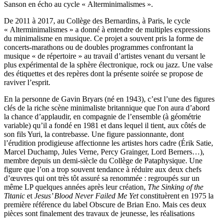
Sanson en écho au cycle « Alterminimalismes ».
De 2011 à 2017, au Collège des Bernardins, à Paris, le cycle
« Alterminimalismes » a donné à entendre de multiples expressions
du minimalisme en musique. Ce projet a souvent pris la forme de
concerts-marathons ou de doubles programmes confrontant la
musique « de répertoire » au travail d’artistes venant du versant le
plus expérimental de la sphère électronique, rock ou jazz. Une valse
des étiquettes et des repères dont la présente soirée se propose de
raviver l’esprit.
En la personne de Gavin Bryars (né en 1943), c’est l’une des figures
clés de la riche scène minimaliste britannique que l'on aura d’abord
la chance d’applaudir, en compagnie de l’ensemble (à géométrie
variable) qu’il a fondé en 1981 et dans lequel il tient, aux côtés de
son fils Yuri, la contrebasse. Une figure passionnante, dont
l’érudition prodigieuse affectionne les artistes hors cadre (Érik Satie,
Marcel Duchamp, Jules Verne, Percy Grainger, Lord Berners…),
membre depuis un demi-siècle du Collège de Pataphysique. Une
figure que l’on a trop souvent tendance à réduire aux deux chefs
d’œuvres qui ont très tôt assuré sa renommée : regroupés sur un
même LP quelques années après leur création,
The Sinking of the
Titanic
et
Jesus’ Blood Never Failed Me Yet
constituèrent en 1975 la
première référence du label Obscure de Brian Eno. Mais ces deux
pièces sont finalement des travaux de jeunesse, les réalisations