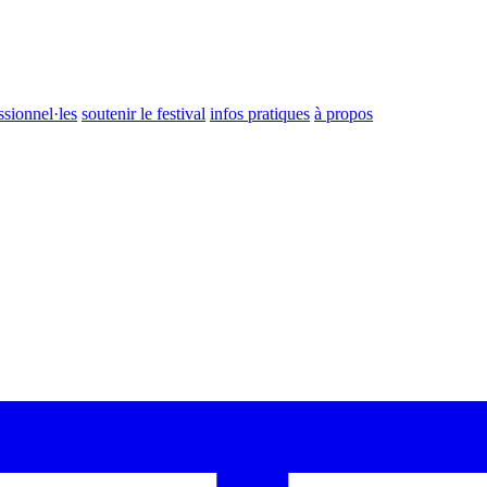
ssionnel·les
soutenir le festival
infos pratiques
à propos