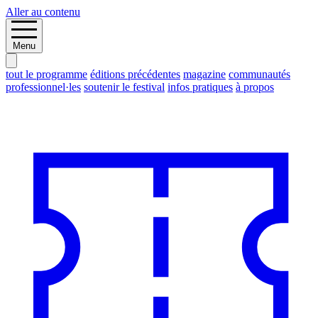
Aller au contenu
Menu
tout le programme
éditions précédentes
magazine
communautés
professionnel·les
soutenir le festival
infos pratiques
à propos