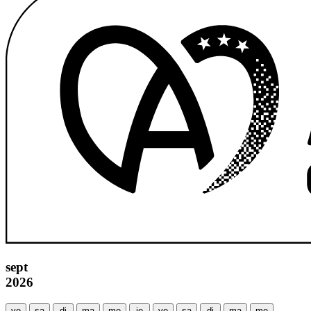
sept
2026
ve
sa
di
ma
me
je
ve
sa
di
ma
me