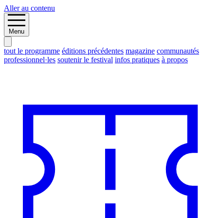
Aller au contenu
Menu
tout le programme
éditions précédentes
magazine
communautés
professionnel·les
soutenir le festival
infos pratiques
à propos