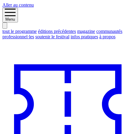
Aller au contenu
Menu
tout le programme
éditions précédentes
magazine
communautés
professionnel·les
soutenir le festival
infos pratiques
à propos