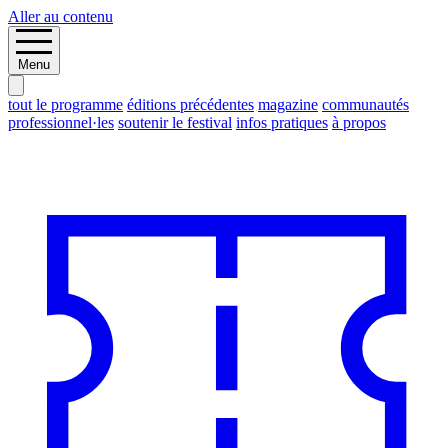
Aller au contenu
Menu
tout le programme
éditions précédentes
magazine
communautés
professionnel·les
soutenir le festival
infos pratiques
à propos