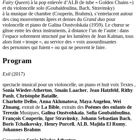
Fairy Queen
) à la pop enlevée d’ALB (le tube « Golden Chains »)
et du violoncelle solo (Goubaïdoulina, Bach, Stravinsky)
à la musique de chambre (Couperin, Brahms), s’entrelacent autour
des cinq mouvements âpres et denses du
Grand duo
pour
violoncelle et piano de Galina Oustvolskaïa (1959). Le chœur se
glisse entre les deux instruments, à distance l’un de l’autre : dans
l’espace sobrement structuré par les lumières de Jean Kalman, tous
alors font « troupe », au service des « voix assourdissantes
des personnes qui fuient » ou qui ne peuvent le faire.
Program
Exil
(2017)
spectacle musical pour un violoncelle, un piano et huit voix Textes ,
Sonia Wieder-Atherton
,
Smaïn Laacher
,
Jean Hatzfeld
,
Rithy
Panh
,
Christophe Bataille
,
Charlotte Delbo
,
Anna Akhmatova
,
Maya Angelou
,
Wei
Zhuang
, extrait de
La Bible
, extraits des
Poèmes des enfants de
Terezin
Musiques,
Galina Oustvolskaïa
,
Sofia Goubaïdoulina
,
François Couperin
,
Igor Stravinsky
,
Johann Sebastian Bach
,
Boris Tchaïkovsky
,
Henry Purcell
,
ALB
,
Majida El Rumy
,
Johannes Brahms