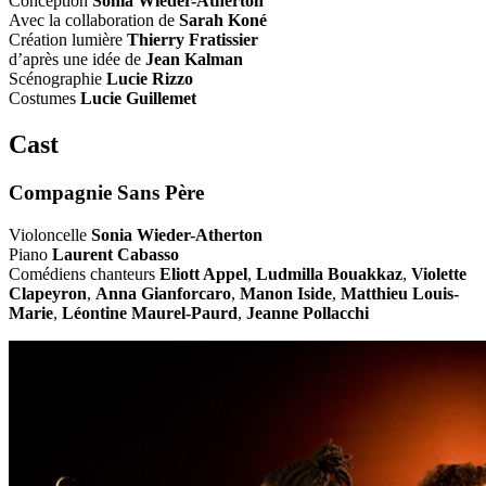
Conception
Sonia Wieder-Atherton
Avec la collaboration de
Sarah Koné
Création lumière
Thierry Fratissier
d’après une idée de
Jean Kalman
Scénographie
Lucie Rizzo
Costumes
Lucie Guillemet
Cast
Compagnie Sans Père
Violoncelle
Sonia Wieder-Atherton
Piano
Laurent Cabasso
Comédiens chanteurs
Eliott Appel
,
Ludmilla Bouakkaz
,
Violette
Clapeyron
,
Anna Gianforcaro
,
Manon Iside
,
Matthieu Louis-
Marie
,
Léontine Maurel-Paurd
,
Jeanne Pollacchi