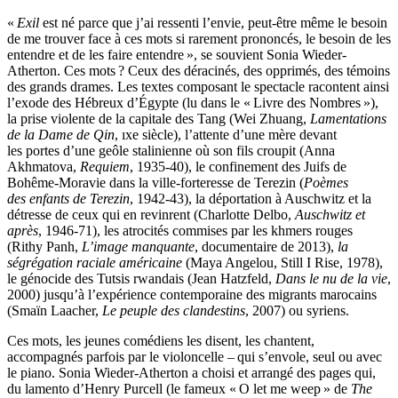
«
Exil
est né parce que j’ai ressenti l’envie, peut-être même le besoin
de me trouver face à ces mots si rarement prononcés, le besoin de les
entendre et de les faire entendre », se souvient Sonia Wieder-
Atherton. Ces mots ? Ceux des déracinés, des opprimés, des témoins
des grands drames. Les textes composant le spectacle racontent ainsi
l’exode des Hébreux d’Égypte (lu dans le « Livre des Nombres »),
la prise violente de la capitale des Tang (Wei Zhuang,
Lamentations
de la Dame de Qin
, ıxe siècle), l’attente d’une mère devant
les portes d’une geôle stalinienne où son fils croupit (Anna
Akhmatova,
Requiem
, 1935-40), le confinement des Juifs de
Bohême-Moravie dans la ville-forteresse de Terezin (
Poèmes
des enfants de Terezin
, 1942-43), la déportation à Auschwitz et la
détresse de ceux qui en revinrent (Charlotte Delbo,
Auschwitz et
après
, 1946-71), les atrocités commises par les khmers rouges
(Rithy Panh,
L’image manquante
, documentaire de 2013),
la
ségrégation raciale américaine
(Maya Angelou, Still I Rise, 1978),
le génocide des Tutsis rwandais (Jean Hatzfeld,
Dans le nu de la vie
,
2000) jusqu’à l’expérience contemporaine des migrants marocains
(Smaïn Laacher,
Le peuple des clandestins
, 2007) ou syriens.
Ces mots, les jeunes comédiens les disent, les chantent,
accompagnés parfois par le violoncelle – qui s’envole, seul ou avec
le piano. Sonia Wieder-Atherton a choisi et arrangé des pages qui,
du lamento d’Henry Purcell (le fameux « O let me weep » de
The